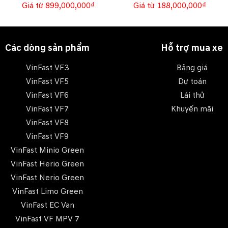
Giá từ 899,000,000₫
Giá từ 188,000,000₫
Các dòng sản phẩm
Hỗ trợ mua xe
VinFast VF3
Bảng giá
VinFast VF5
Dự toán
VinFast VF6
Lái thử
VinFast VF7
Khuyến mãi
VinFast VF8
VinFast VF9
VinFast Minio Green
VinFast Herio Green
VinFast Nerio Green
VinFast Limo Green
VinFast EC Van
VinFast VF MPV 7