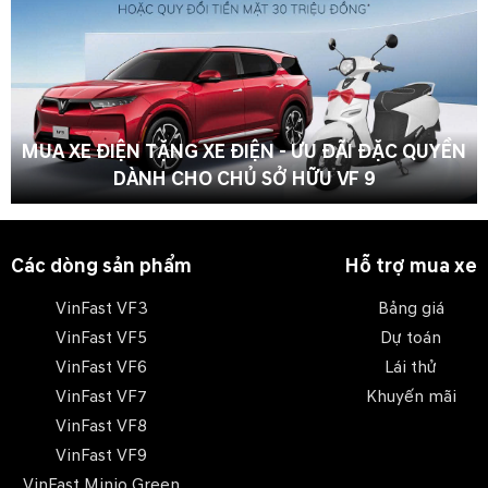
MUA XE ĐIỆN TẶNG XE ĐIỆN - ƯU ĐÃI ĐẶC QUYỀN
DÀNH CHO CHỦ SỞ HỮU VF 9
Các dòng sản phẩm
Hỗ trợ mua xe
VinFast VF3
Bảng giá
VinFast VF5
Dự toán
VinFast VF6
Lái thử
VinFast VF7
Khuyến mãi
VinFast VF8
VinFast VF9
VinFast Minio Green